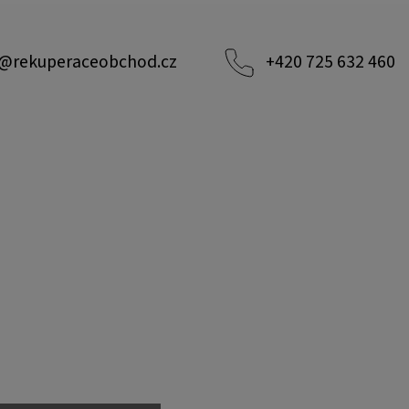
@
rekuperaceobchod.cz
+420 725 632 460