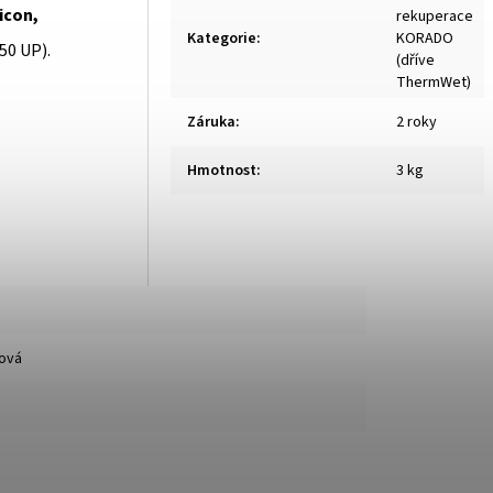
icon,
rekuperace
Kategorie
:
KORADO
50 UP).
(dříve
ThermWet)
Záruka
:
2 roky
Hmotnost
:
3 kg
bová