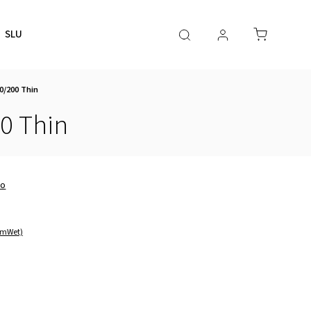
SLUŽBY
Nezvávazná poptávka
Kontakty
BLOG
0/200 Thin
00 Thin
no
rmWet)