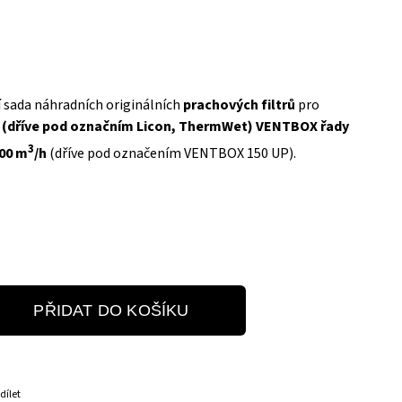
í sada náhradních originálních
prachových filtrů
pro
 (dříve pod označním Licon, ThermWet) VENTBOX řady
3
200 m
/h
(dříve pod označením VENTBOX 150 UP).
PŘIDAT DO KOŠÍKU
dílet