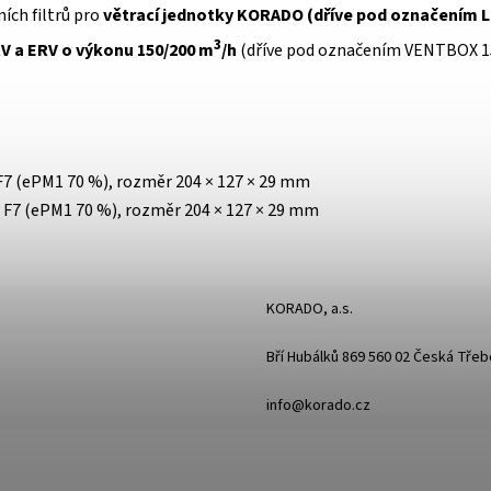
ích filtrů pro
větrací jednotky KORADO (dříve pod označením L
3
 a ERV o výkonu 150/200 m
/h
(dříve pod označením VENTBOX 1
ý F7 (ePM1 70 %), rozměr 204 × 127 × 29 mm
vý F7 (ePM1 70 %), rozměr 204 × 127 × 29 mm
KORADO, a.s.
Bří Hubálků 869 560 02 Česká Tře
info@korado.cz