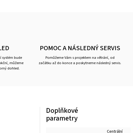
LED
POMOC A NÁSLEDNÝ SERVIS
cí systém bude
Pomůžeme Vám s projektem na větrání, od
unkční, můžeme
začátku až do konce a poskytneme následný servis.
borný dohled.
Doplňkové
parametry
Centrální