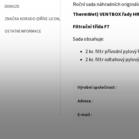
Roční sada náhradních origináln
DISKUZE
ThermWet) VENTBOX řady HRV
ZNAČKA
KORADO (DŘÍVE LICON, THERMWET)
Filtrační třída F7
OSTATNÍ INFORMACE
Sada obsahuje:
2 ks filtr přívodní pylov
2 ks filtr odtahový pylo
Výrobní společnost
:
Adresa
:
E-mail
: