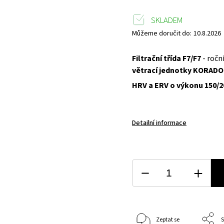
SKLADEM
Můžeme doručit do:
10.8.2026
Filtrační třída F7/F7
- ročn
větrací jednotky KORADO
HRV a ERV o výkonu 150/
Detailní informace
Zeptat se
S