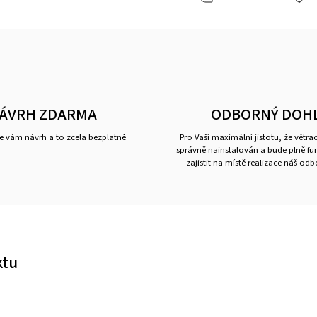
ÁVRH ZDARMA
ODBORNÝ DOH
 vám návrh a to zcela bezplatně
Pro Vaší maximální jistotu, že větra
správně nainstalován a bude plně f
zajistit na místě realizace náš od
ktu