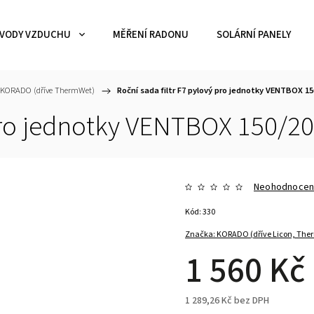
VODY VZDUCHU
MĚŘENÍ RADONU
SOLÁRNÍ PANELY
e KORADO (dříve ThermWet)
/
Roční sada filtr F7 pylový pro jednotky VENTBOX 15
 pro jednotky VENTBOX 150/2
Neohodnoce
Kód:
330
Značka:
KORADO (dříve Licon, The
1 560 Kč
1 289,26 Kč bez DPH