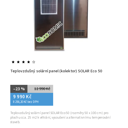
Teplovzdušný solární panel (kolektor) SOLAR Eco 50
–23 %
12 990 Kč
9 990 Kč
8 256,20 Kč bez DPH
Teplovzdušný solární panel SOLAR Eco 50 (rozměry 50 x 100 cm) pro
plochu cca. 25 m2 k větrání, vysoušení a alternativnímu temperování
staveb.