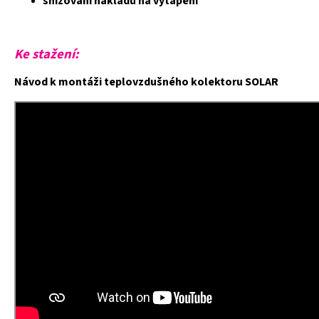
snižování nákladů na vytápění
Ke
stažení:
Návod k montáži teplovzdušného kolektoru SOLAR