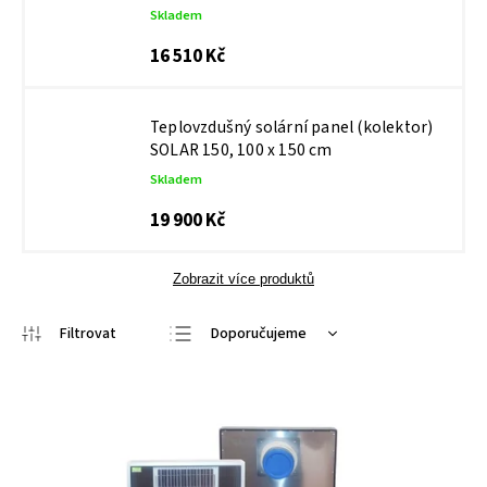
Skladem
16 510 Kč
Teplovzdušný solární panel (kolektor)
SOLAR 150, 100 x 150 cm
Skladem
19 900 Kč
Zobrazit více produktů
Doporučujeme
Nejlevnější
Nejdražší
Nejprodávanější
Abecedně