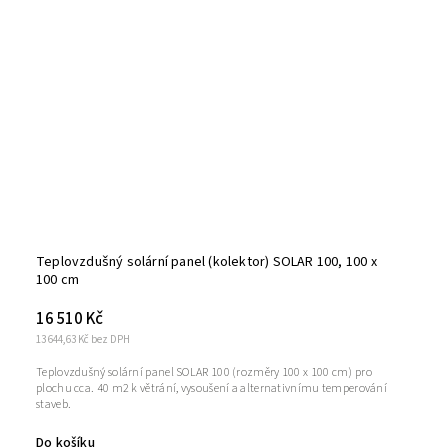
Teplovzdušný solární panel (kolektor) SOLAR 100, 100 x
100 cm
16 510 Kč
13 644,63 Kč bez DPH
Teplovzdušný solární panel SOLAR 100 (rozměry 100 x 100 cm) pro
plochu cca. 40 m2 k větrání, vysoušení a alternativnímu temperování
staveb.
Do košíku