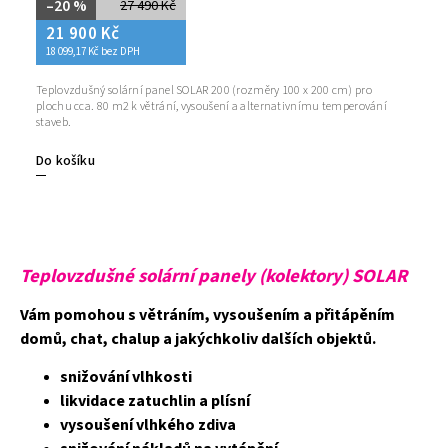
–20 %
27 490 Kč
21 900 Kč
18 099,17 Kč bez DPH
Teplovzdušný solární panel SOLAR 200 (rozměry 100 x 200 cm) pro
plochu cca. 80 m2 k větrání, vysoušení a alternativnímu temperování
staveb.
Do košíku
Teplovzdušné solární panely (kolektory) SOLAR
Vám pomohou s větráním, vysoušením a přitápěním
domů, chat, chalup a jakýchkoliv dalších objektů.
snižování vlhkosti
likvidace zatuchlin a plísní
vysoušení vlhkého zdiva