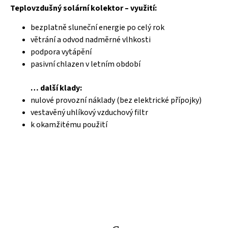
Teplovzdušný solární kolektor – využití:
bezplatně sluneční energie po celý rok
větrání a odvod nadměrné vlhkosti
podpora vytápění
pasivní chlazen v letním období
… další klady:
nulové provozní náklady (bez elektrické přípojky)
vestavěný uhlíkový vzduchový filtr
k okamžitému použití