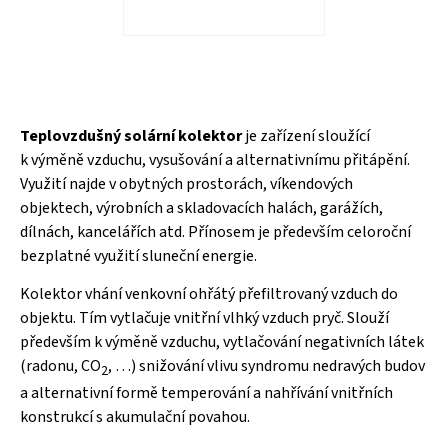
Teplovzdušný solární kolektor
je zařízení sloužící
k výměně vzduchu, vysušování a alternativnímu přitápění.
Využití najde v obytných prostorách, víkendových
objektech, výrobních a skladovacích halách, garážích,
dílnách, kancelářích atd. Přínosem je především celoroční
bezplatné využití sluneční energie.
Kolektor vhání venkovní ohřátý přefiltrovaný vzduch do
objektu. Tím vytlačuje vnitřní vlhký vzduch pryč. Slouží
především k výměně vzduchu, vytlačování negativních látek
(radonu, CO
, …) snižování vlivu syndromu nedravých budov
2
a alternativní formě temperování a nahřívání vnitřních
konstrukcí s akumulační povahou.