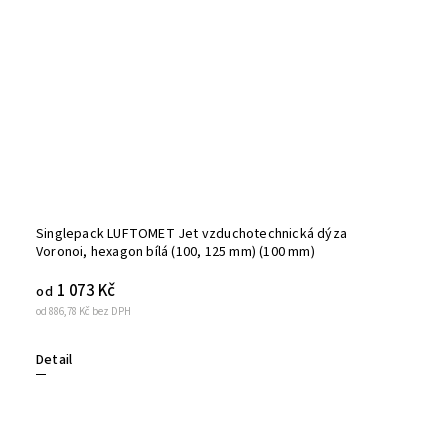
Singlepack LUFTOMET Jet vzduchotechnická dýza
Voronoi, hexagon bílá (100, 125 mm) (100 mm)
1 073 Kč
od
od 886,78 Kč bez DPH
Detail