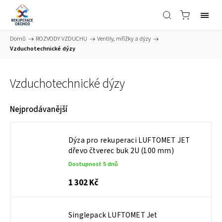
Domů
/
ROZVODY VZDUCHU
/
Ventily, mřížky a dýzy
/
Vzduchotechnické dýzy
Vzduchotechnické dýzy
Nejprodávanější
Dýza pro rekuperaci LUFTOMET JET
dřevo čtverec buk 2U (100 mm)
Dostupnost 5 dnů
1 302 Kč
Singlepack LUFTOMET Jet