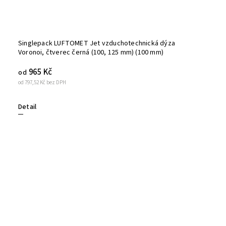
Singlepack LUFTOMET Jet vzduchotechnická dýza
Voronoi, čtverec černá (100, 125 mm) (100 mm)
965 Kč
od
od 797,52 Kč bez DPH
Detail