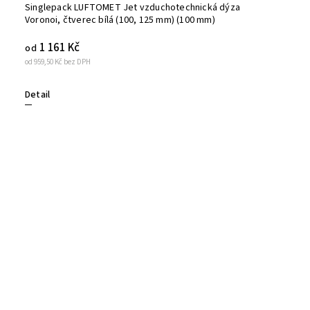
Singlepack LUFTOMET Jet vzduchotechnická dýza
Voronoi, čtverec bílá (100, 125 mm) (100 mm)
1 161 Kč
od
od 959,50 Kč bez DPH
Detail