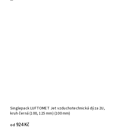
Singlepack LUFTOMET Jet vzduchotechnická dýza 2U,
kruh černá (100, 125 mm) (100 mm)
924 Kč
od