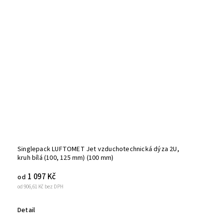
Singlepack LUFTOMET Jet vzduchotechnická dýza 2U,
kruh bílá (100, 125 mm) (100 mm)
1 097 Kč
od
od 906,61 Kč bez DPH
Detail