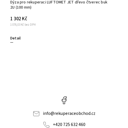
Dýza pro rekuperaci LUFTOMET JET dřevo čtverec buk
2U (100 mm)
1 302 Kč
1 076,03 Kč bez DPH
Detail
Facebook
info
@
rekuperaceobchod.cz
+420 725 632 460