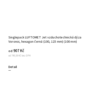
Singlepack LUFTOMET Jet vzduchotechnická dýza
Voronoi, hexagon černá (100, 125 mm) (100 mm)
907 Kč
od
od 749,59 Kč bez DPH
Detail