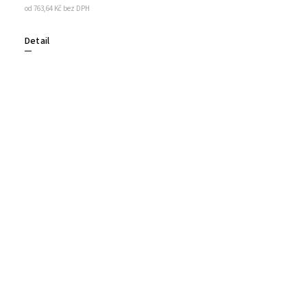
od 763,64 Kč bez DPH
Detail