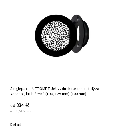
Nejprodávanější
Abecedně
Singlepack LUFTOMET Jet vzduchotechnická dýza
Voronoi, kruh černá (100, 125 mm) (100 mm)
884 Kč
od
od 730,58 Kč bez DPH
Detail