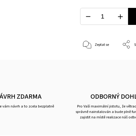
Zeptat se
S
ÁVRH ZDARMA
ODBORNÝ DOH
 vám návrh a to zcela bezplatně
Pro Vaší maximální jistotu, že větra
správně nainstalován a bude plně f
zajistit na místě realizace náš od