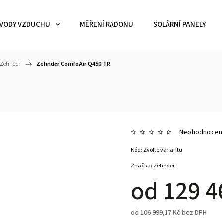
VODY VZDUCHU
MĚŘENÍ RADONU
SOLÁRNÍ PANELY
 Zehnder
/
Zehnder ComfoAir Q450 TR
Neohodnoce
Kód:
Zvolte variantu
Značka:
Zehnder
od
129 4
od
106 999,17 Kč
bez DPH