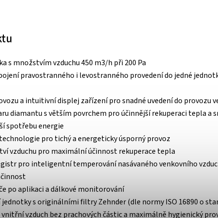
ktu
ka s množstvím vzduchu 450 m3/h při 200 Pa
 spojení pravostranného i levostranného provedení do jedné jednot
ozu a intuitivní displej zařízení pro snadné uvedení do provozu ve
aru diamantu s větším povrchem pro účinnější rekuperaci tepla a 
ší spotřebu energie
 technologie pro tichý a energeticky úsporný provoz
tví vzduchu pro maximální účinnost rekuperace tepla
egistr pro inteligentní temperování nasávaného venkovního vzdu
účinnost
če po aplikaci a dálkové monitorování
 jednotky s originálními filtry Zehnder (dle normy ISO 16890 o st
e vnitřní vzduch bez prachových částic a maximálně hygienický pro