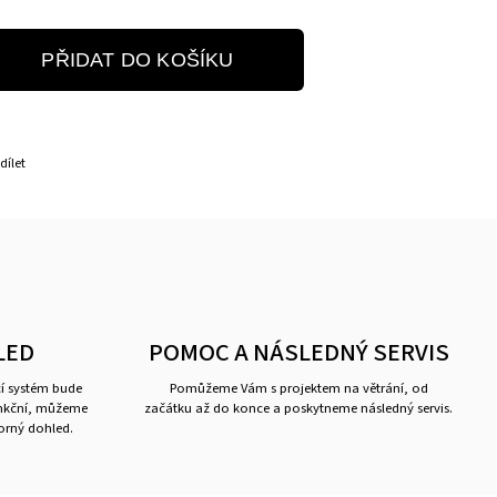
PŘIDAT DO KOŠÍKU
dílet
LED
POMOC A NÁSLEDNÝ SERVIS
cí systém bude
Pomůžeme Vám s projektem na větrání, od
unkční, můžeme
začátku až do konce a poskytneme následný servis.
borný dohled.