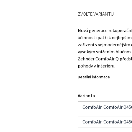
ZVOLTE VARIANTU
Nová generace rekuperačn
účinnosti patří k nejlepší
zařízení s
ejmodernějším d
n
vysokým snížením hlučnosti
Zehnder ComfoAir Q předsta
pohody v interiéru.
Detailní informace
Varianta
ComfoAir: ComfoAir Q450
ComfoAir: ComfoAir Q450