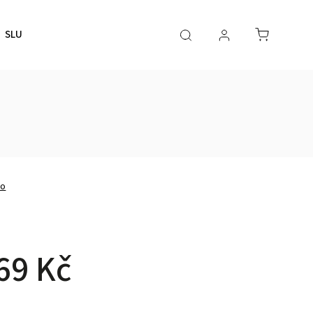
SLUŽBY
Nezvávazná poptávka
Kontakty
BLOG
no
69 Kč