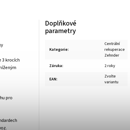
Doplňkové
parametry
Centrální
ky
Kategorie
:
rekuperace
Zehnder
 3 krocích
Záruka
:
2 roky
sníženým
Zvolte
EAN
:
variantu
chu pro
andardech
voz.