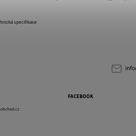
nická specifikace
info
FACEBOOK
eobchod.cz