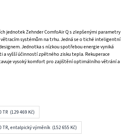
ích jednotek Zehnder ComfoAir Q s zlepšenými parametry
m větracím systémům na trhu. Jedná se o tiché inteligentní
esignem. Jednotka s nízkou spotřebou energie vyniká
 a vyšší účinností zpětného zisku tepla. Rekuperace
vuje vysoký komfort pro zajištění optimálního větrání a
 TR (129 469 Kč)
 TR, entalpický výměník (152 655 Kč)