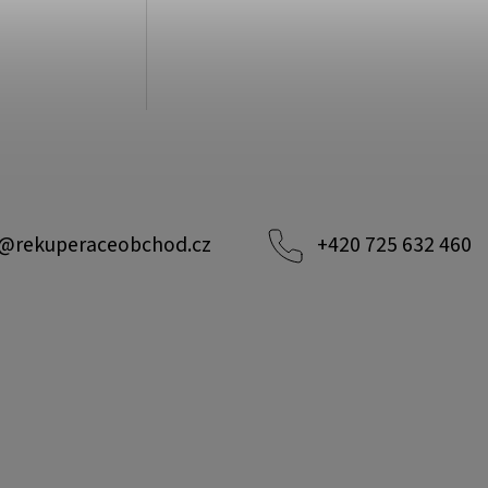
@
rekuperaceobchod.cz
+420 725 632 460