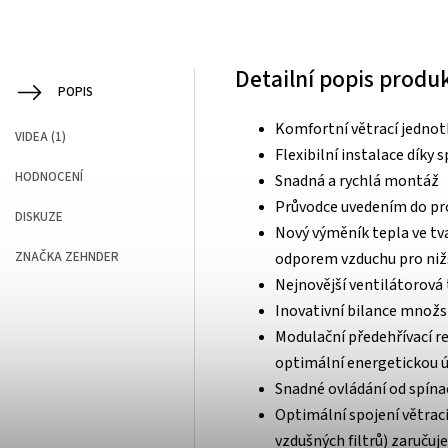
Detailní popis produ
POPIS
Komfortní větrací jednot
VIDEA (1)
Flexibilní instalace díky
HODNOCENÍ
Snadná a rychlá montáž
Průvodce uvedením do prov
DISKUZE
Nový výměník tepla ve tv
odporem vzduchu pro niž
ZNAČKA
ZEHNDER
Nejnovější ventilátorová
Inovativní bilance množs
Modulační předehřívací r
optimální energetickou 
Snadné ovládání od spína
Optimální spojení větrací
vzdušných filtrů) zaručuj