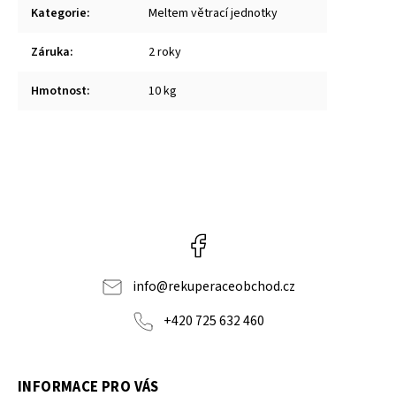
Kategorie
:
Meltem větrací jednotky
Záruka
:
2 roky
Hmotnost
:
10 kg
Facebook
info
@
rekuperaceobchod.cz
+420 725 632 460
INFORMACE PRO VÁS