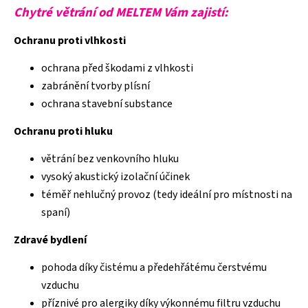
Chytré větrání od MELTEM Vám zajistí:
Ochranu proti vlhkosti
ochrana před škodami z vlhkosti
zabránění tvorby plísní
ochrana stavební substance
Ochranu proti hluku
větrání bez venkovního hluku
vysoký akustický izolační účinek
téměř nehlučný provoz (tedy ideální pro místnosti na
spaní)
Zdravé bydlení
pohoda díky čistému a předehřátému čerstvému
vzduchu
příznivé pro alergiky díky výkonnému filtru vzduchu