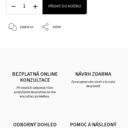
PŘIDAT DO KOŠÍKU
Zeptat se
Sdílet
BEZPLATNÁ ONLINE
NÁVRH ZDARMA
KONZULTACE
Zpracujeme vám návrh a to zcela
bezplatně
Při montáži svépomocí Vám
poskytneme bezplatnou on-line
konzultaci po telefonu.
ODBORNÝ DOHLED
POMOC A NÁSLEDNÝ