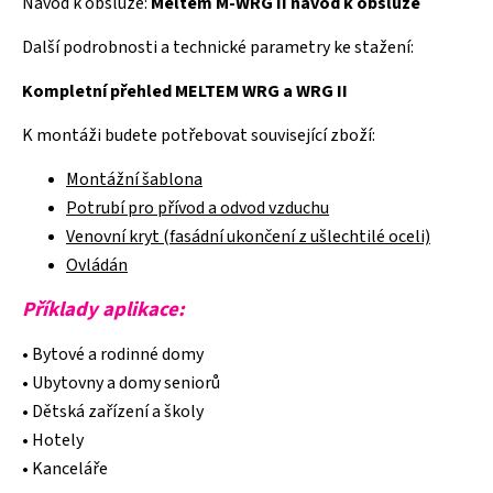
Návod k obsluze:
Meltem M-WRG II návod k obsluze
Další podrobnosti a technické parametry k
e stažení:
Kompletní přehled MELTEM WRG a WRG II
K montáži budete potřebovat související zboží:
Montážní šablona
Potrubí pro přívod a odvod vzduchu
Venovní kryt (fasádní ukončení z ušlechtilé oceli)
Ovládán
Příklady aplikace:
• Bytové a rodinné domy
• Ubytovny a domy seniorů
• Dětská zařízení a školy
• Hotely
• Kanceláře