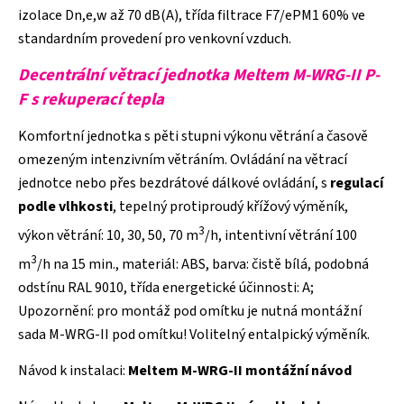
izolace Dn,e,w až 70 dB(A), třída filtrace F7/ePM1 60% ve
standardním provedení pro venkovní vzduch.
Decentrální větrací jednotka Meltem M-WRG-II P-
F s rekuperací tepla
Komfortní jednotka s pěti stupni výkonu větrání a časově
omezeným intenzivním větráním. Ovládání na větrací
jednotce nebo přes bezdrátové dálkové ovládání, s
regulací
podle vlhkosti
, tepelný protiproudý křížový výměník,
3
výkon větrání: 10, 30, 50, 70 m
/h, intentivní větrání 100
3
m
/h na 15 min., materiál: ABS, barva: čistě bílá, podobná
odstínu RAL 9010, třída energetické účinnosti: A;
Upozornění: pro montáž pod omítku je nutná montážní
sada M-WRG-II pod omítku! Volitelný entalpický výměník.
Návod k instalaci:
Meltem M-WRG-II montážní návod