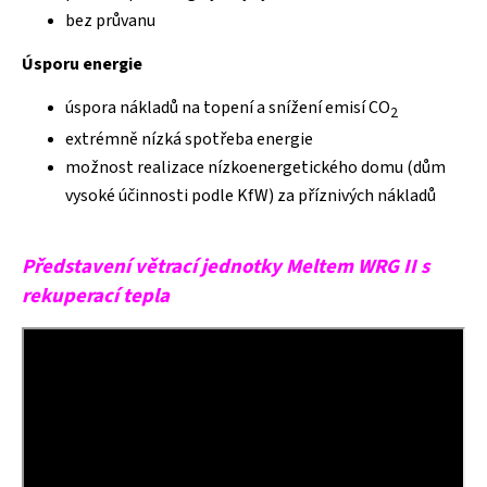
bez průvanu
Úsporu energie
úspora nákladů na topení a snížení emisí CO
2
extrémně nízká spotřeba energie
možnost realizace nízkoenergetického domu (dům
vysoké účinnosti podle KfW) za příznivých nákladů
Představení větrací jednotky Meltem WRG II s
rekuperací tepla