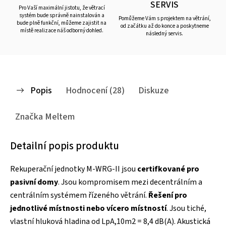
SERVIS
Pro Vaší maximální jistotu, že větrací
systém bude správně nainstalován a
Pomůžeme Vám s projektem na větrání,
bude plně funkční, můžeme zajistit na
od začátku až do konce a poskytneme
místě realizace náš odborný dohled.
následný servis.
Popis
Hodnocení (28)
Diskuze
Značka
Meltem
Detailní popis produktu
Rekuperační jednotky M-WRG-II jsou
certifkované pro
pasivní domy
. Jsou kompromisem mezi decentrálním a
centrálním systémem řízeného větrání.
Řešení pro
jednotlivé místnosti nebo vícero místností
. Jsou tiché,
vlastní hluková hladina od LpA,10m2 = 8,4 dB(A). Akustická