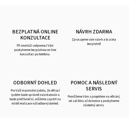
BEZPLATNÁ ONLINE
NÁVRH ZDARMA
KONZULTACE
Zpracujeme vám návrh a to zcela
bezplatně
Při montáži svépomocí Vám
poskytneme bezplatnou on-line
konzultaci po telefonu.
ODBORNÝ DOHLED
POMOC A NÁSLEDNÝ
SERVIS
Pro Vaší maximální jistotu, že větrací
systém bude správně nainstalován a
Pomůžeme Vám s projektem na větrání,
bude plně funkční, můžeme zajistit na
od začátku až do konce a poskytneme
místě realizace náš odborný dohled.
následný servis.