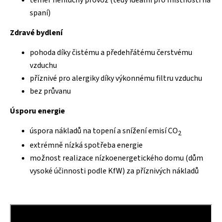
téměř nehlučný provoz (tedy ideální pro místnosti na
spaní)
Zdravé bydlení
pohoda díky čistému a předehřátému čerstvému
vzduchu
příznivé pro alergiky díky výkonnému filtru vzduchu
bez průvanu
Úsporu energie
úspora nákladů na topení a snížení emisí CO
2
extrémně nízká spotřeba energie
možnost realizace nízkoenergetického domu (dům
vysoké účinnosti podle KfW) za příznivých nákladů