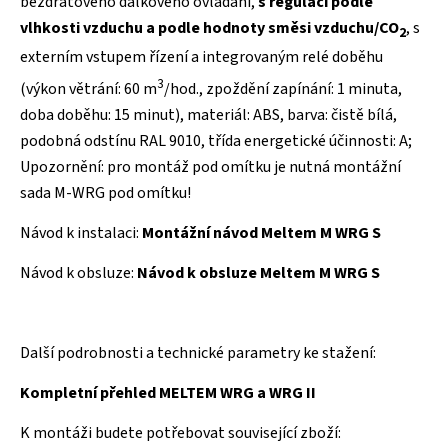
bezdrátového dálkového ovládání,
s regulací podle
vlhkosti vzduchu a podle hodnoty směsi vzduchu/CO
, s
2
externím vstupem řízení a integrovaným relé doběhu
3
(výkon větrání: 60 m
/hod., zpoždění zapínání: 1 minuta,
doba doběhu: 15 minut), materiál: ABS, barva: čistě bílá,
podobná odstínu RAL 9010, třída energetické účinnosti: A;
Upozornění: pro montáž pod omítku je nutná montážní
sada M-WRG pod omítku!
Návod k instalaci:
Montážní návod Meltem M WRG S
Návod k obsluze:
Návod k obsluze Meltem M WRG S
Další podrobnosti a technické parametry k
e stažení:
Kompletní přehled MELTEM WRG a WRG II
K montáži budete potřebovat související zboží: