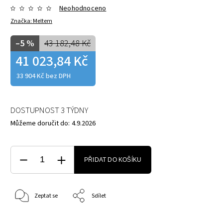
Neohodnoceno
Značka:
Meltem
–5 %
43 182,48 Kč
41 023,84 Kč
33 904 Kč bez DPH
DOSTUPNOST 3 TÝDNY
Můžeme doručit do:
4.9.2026
PŘIDAT DO KOŠÍKU
Zeptat se
Sdílet