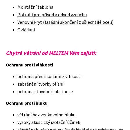
Montážní šablona
Potrubí pro přívod a odvod vzduchu
Venovní kryt (fasádní ukončení z ušlechtilé oceli)
Ovládání
Chytré větrání od MELTEM Vám zajistí:
Ochranu proti vlhkosti
ochrana před škodami z vlhkosti
zabránění tvorby plísní
ochrana stavební substance
Ochranu proti hluku
větrání bez venkovního hluku
vysoký akustický izolační účinek