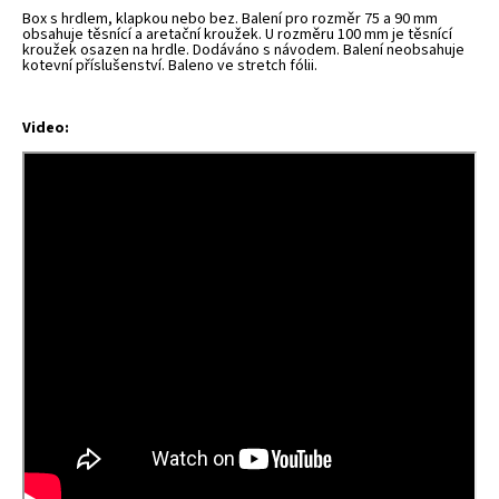
Box s hrdlem, klapkou nebo bez. Balení pro rozměr 75 a 90 mm
obsahuje těsnící a aretační kroužek. U rozměru 100 mm je těsnící
kroužek osazen na hrdle. Dodáváno s návodem. Balení neobsahuje
kotevní příslušenství. Baleno ve stretch fólii.
Video: