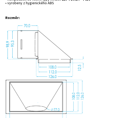
• vyrobeny z hygienického ABS
Rozměr: