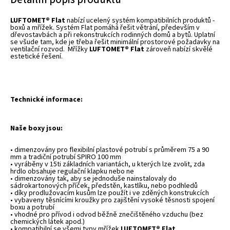
LUFTOMET® Flat
nabízí ucelený systém kompatibilních produktů -
boxů a mřížek. Systém Flat pomáhá řešit větrání, především v
dřevostavbách a při rekonstrukcích rodinných domů a bytů. Uplatní
se všude tam, kde je třeba řešit minimální prostorové požadavky na
ventilační rozvod. Mřížky
LUFTOMET® Flat
zároveň nabízí skvělé
estetické řešení.
Technické informace:
Naše boxy jsou:
• dimenzovány pro flexibilní plastové potrubí s průměrem 75 a 90
mm a tradiční potrubí SPIRO 100 mm
• vyráběny v 15ti základních variantách, u kterých lze zvolit, zda
hrdlo obsahuje regulační klapku nebo ne
• dimenzovány tak, aby se jednoduše nainstalovaly do
sádrokartonových příček, předstěn, kastlíku, nebo podhledů
• díky prodlužovacím kusům lze použít i ve zděných konstrukcích
• vybaveny těsnícími kroužky pro zajištění vysoké těsnosti spojení
boxu a potrubí
• vhodné pro přívod i odvod běžně znečištěného vzduchu (bez
chemických látek apod.)
• kompatibilní se všemi typy mřížek
LUFTOMET® Flat