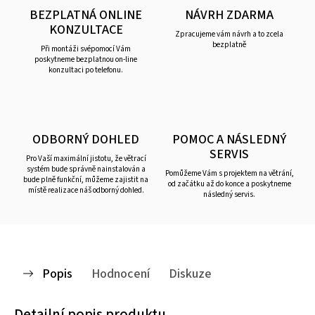
BEZPLATNÁ ONLINE
NÁVRH ZDARMA
KONZULTACE
Zpracujeme vám návrh a to zcela
bezplatně
Při montáži svépomocí Vám
poskytneme bezplatnou on-line
konzultaci po telefonu.
ODBORNÝ DOHLED
POMOC A NÁSLEDNÝ
SERVIS
Pro Vaší maximální jistotu, že větrací
systém bude správně nainstalován a
Pomůžeme Vám s projektem na větrání,
bude plně funkční, můžeme zajistit na
od začátku až do konce a poskytneme
místě realizace náš odborný dohled.
následný servis.
Popis
Hodnocení
Diskuze
Detailní popis produktu