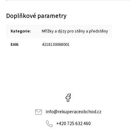
Doplňkové parametry
Kategorie
:
Mřížky a dýzy pro stěny a předstěny
EAN
:
4218130068001
Facebook
info
@
rekuperaceobchod.cz
+420 725 632 460