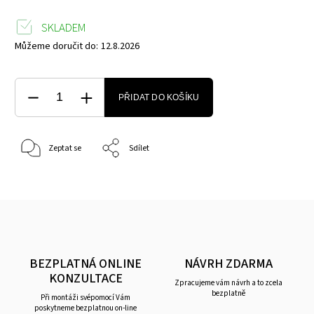
SKLADEM
Můžeme doručit do:
12.8.2026
PŘIDAT DO KOŠÍKU
Zeptat se
Sdílet
BEZPLATNÁ ONLINE
NÁVRH ZDARMA
KONZULTACE
Zpracujeme vám návrh a to zcela
bezplatně
Při montáži svépomocí Vám
poskytneme bezplatnou on-line