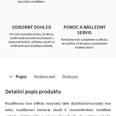
konzultaci po telefonu.
ODBORNÝ DOHLED
POMOC A NÁSLEDNÝ
SERVIS
Pro Vaší maximální jistotu, že větrací
systém bude správně nainstalován a
Pomůžeme Vám s projektem na větrání,
bude plně funkční, můžeme zajistit na
od začátku až do konce a poskytneme
místě realizace náš odborný dohled.
následný servis.
Popis
Hodnocení
Diskuze
Detailní popis produktu
Rozdělovací box (někdy nazývaný také distribuční/rozvodný box
nebo rozdělovací komora) slouží k rovnoměrnému rozdělení