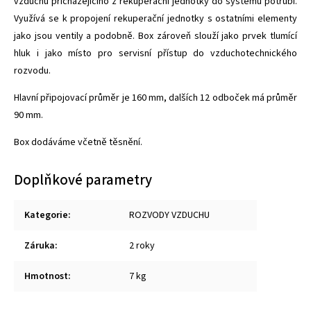
vzduchu přicházejícího z rekuperační jednotky do systému potrubí.
Využívá se k propojení rekuperační jednotky s ostatními elementy
jako jsou ventily a podobně. Box zároveň slouží jako prvek tlumící
hluk i jako místo pro servisní přístup do vzduchotechnického
rozvodu.
Hlavní připojovací průměr je 160 mm, dalších 12 odboček má průměr
90 mm.
Box dodáváme včetně těsnění.
Doplňkové parametry
Kategorie
:
ROZVODY VZDUCHU
Záruka
:
2 roky
Hmotnost
:
7 kg