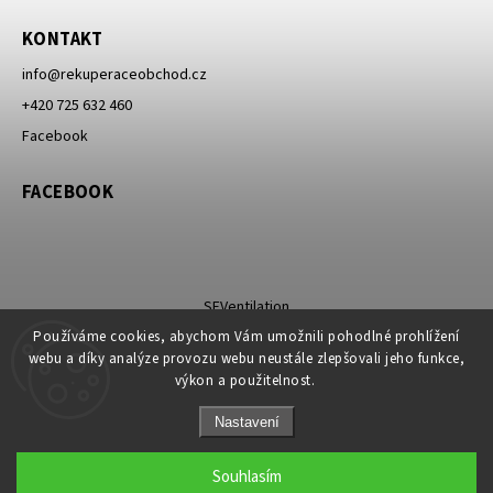
KONTAKT
info
@
rekuperaceobchod.cz
+420 725 632 460
Facebook
FACEBOOK
SEVentilation
Používáme cookies, abychom Vám umožnili pohodlné prohlížení
webu a díky analýze provozu webu neustále zlepšovali jeho funkce,
výkon a použitelnost.
Nastavení
Copyright 2026
REKUPERACEOBCHOD.cz
. Všechna práva vyhrazena.
Upravit nastavení cookies
Souhlasím