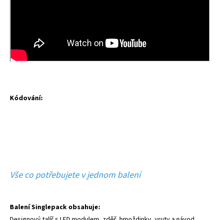
Kódování:
Vše co potřebujete v jednom balení
Balení Singlepack obsahuje:
Designový talíř s LED modulem, zděř, hmoždinky, vruty a návod.