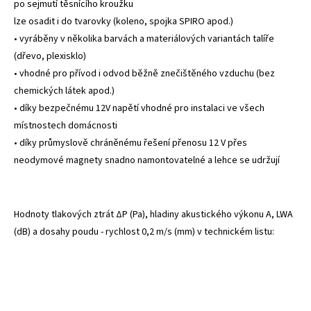
po sejmutí těsnícího kroužku
lze osadit i do tvarovky (koleno, spojka SPIRO apod.)
• vyráběny v několika barvách a materiálových variantách talíře
(dřevo, plexisklo)
• vhodné pro přívod i odvod běžně znečištěného vzduchu (bez
chemických látek apod.)
• díky bezpečnému 12V napětí vhodné pro instalaci ve všech
místnostech domácnosti
• díky průmyslově chráněnému řešení přenosu 12 V přes
neodymové magnety snadno namontovatelné a lehce se udržují
Hodnoty tlakových ztrát ΔP (Pa), hladiny akustického výkonu A, LWA
(dB) a dosahy poudu - rychlost 0,2 m/s (mm) v technickém listu: