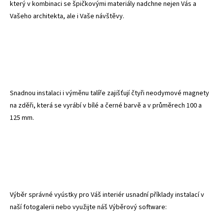
který v kombinaci se špičkovými materiály nadchne nejen Vás a
Vašeho architekta, ale i Vaše návštěvy.
Snadnou instalaci i výměnu talíře zajišťují čtyři neodymové magnety
na zděři, která se vyrábí v bílé a černé barvě a v průměrech 100 a
125 mm.
Výběr správné vyústky pro Váš interiér usnadní příklady instalací v
naší fotogalerii
nebo využijte náš Výběrový software: