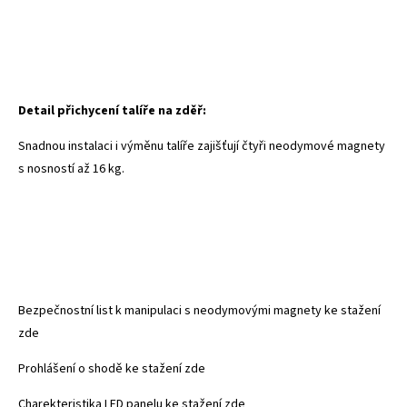
Detail přichycení talíře na zděř:
Snadnou instalaci i výměnu talíře zajišťují čtyři neodymové magnety
s nosností až 16 kg.
Bezpečnostní list k manipulaci s neodymovými magnety ke stažení
zde
Prohlášení o shodě ke stažení zde
Charekteristika LED panelu ke stažení zde