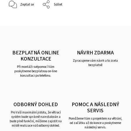
Zeptat se
Sdílet
BEZPLATNÁ ONLINE
NÁVRH ZDARMA
KONZULTACE
Zpracujeme vám návrh a to zcela
bezplatně
Při montáži svépomocí Vám
poskytneme bezplatnou on-line
konzultaci po telefonu.
ODBORNÝ DOHLED
POMOC A NÁSLEDNÝ
SERVIS
Pro Vaší maximální jistotu, že větrací
systém bude správně nainstalován a
Pomůžeme Vám s projektem na větrání,
bude plně funkční, můžeme zajistit na
od začátku až do konce a poskytneme
místě realizace náš odborný dohled.
následný servis.