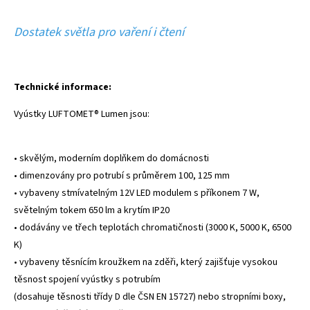
Dostatek světla pro vaření i čtení
Technické informace:
Vyústky LUFTOMET® Lumen jsou:
• skvělým, moderním doplňkem do domácnosti
• dimenzovány pro potrubí s průměrem 100, 125 mm
• vybaveny stmívatelným 12V LED modulem s příkonem 7 W,
světelným tokem 650 lm a krytím IP20
• dodávány ve třech teplotách chromatičnosti (3000 K, 5000 K, 6500
K)
• vybaveny těsnícím kroužkem na zděři, který zajišťuje vysokou
těsnost spojení vyústky s potrubím
(dosahuje těsnosti třídy D dle ČSN EN 15727) nebo stropními boxy,