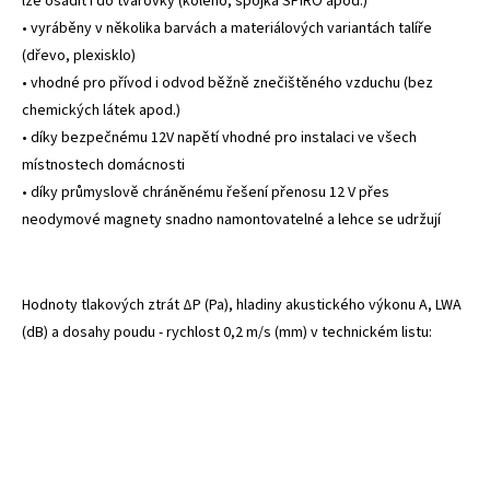
lze osadit i do tvarovky (koleno, spojka SPIRO apod.)
• vyráběny v několika barvách a materiálových variantách talíře
(dřevo, plexisklo)
• vhodné pro přívod i odvod běžně znečištěného vzduchu (bez
chemických látek apod.)
• díky bezpečnému 12V napětí vhodné pro instalaci ve všech
místnostech domácnosti
• díky průmyslově chráněnému řešení přenosu 12 V přes
neodymové magnety snadno namontovatelné a lehce se udržují
Hodnoty tlakových ztrát ΔP (Pa), hladiny akustického výkonu A, LWA
(dB) a dosahy poudu - rychlost 0,2 m/s (mm) v technickém listu: