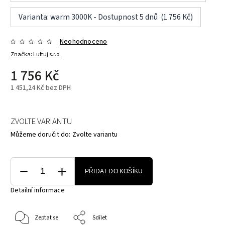
Varianta: warm 3000K - Dostupnost 5 dnů (1 756 Kč)
Neohodnoceno
Značka:
Luftuj s.r.o.
1 756 Kč
1 451,24 Kč bez DPH
ZVOLTE VARIANTU
Můžeme doručit do:
Zvolte variantu
PŘIDAT DO KOŠÍKU
Detailní informace
Zeptat se
Sdílet