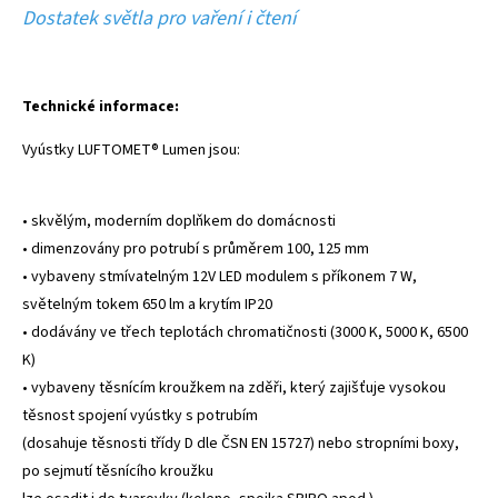
Dostatek světla pro vaření i čtení
Technické informace:
Vyústky LUFTOMET® Lumen jsou:
• skvělým, moderním doplňkem do domácnosti
• dimenzovány pro potrubí s průměrem 100, 125 mm
• vybaveny stmívatelným 12V LED modulem s příkonem 7 W,
světelným tokem 650 lm a krytím IP20
• dodávány ve třech teplotách chromatičnosti (3000 K, 5000 K, 6500
K)
• vybaveny těsnícím kroužkem na zděři, který zajišťuje vysokou
těsnost spojení vyústky s potrubím
(dosahuje těsnosti třídy D dle ČSN EN 15727) nebo stropními boxy,
po sejmutí těsnícího kroužku