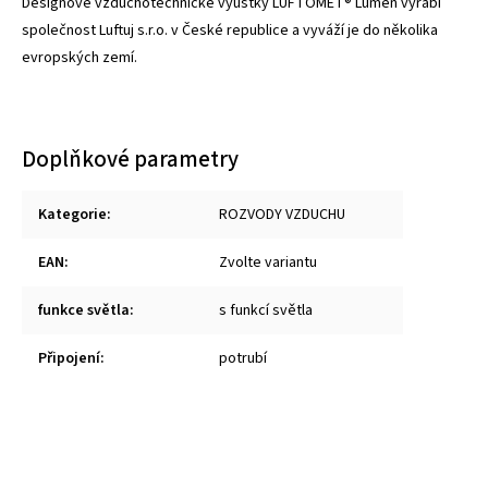
Designové vzduchotechnické vyústky LUFTOMET® Lumen vyrábí
společnost Luftuj s.r.o. v České republice a vyváží je do několika
evropských zemí.
Doplňkové parametry
Kategorie
:
ROZVODY VZDUCHU
EAN
:
Zvolte variantu
funkce světla
:
s funkcí světla
Připojení
:
potrubí