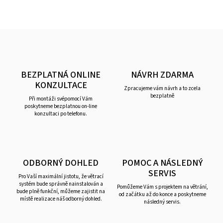
BEZPLATNÁ ONLINE
NÁVRH ZDARMA
KONZULTACE
Zpracujeme vám návrh a to zcela
bezplatně
Při montáži svépomocí Vám
poskytneme bezplatnou on-line
konzultaci po telefonu.
ODBORNÝ DOHLED
POMOC A NÁSLEDNÝ
SERVIS
Pro Vaší maximální jistotu, že větrací
systém bude správně nainstalován a
Pomůžeme Vám s projektem na větrání,
bude plně funkční, můžeme zajistit na
od začátku až do konce a poskytneme
místě realizace náš odborný dohled.
následný servis.