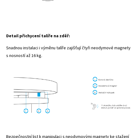
Detail přichycení talíře na zděř:
Snadnou instalaci i výměnu talíře zajišťují čtyři neodymové magnety
s nosností až 16 kg.
Bezpečnostní list k manipulaci s neodymovými magnety ke stažení