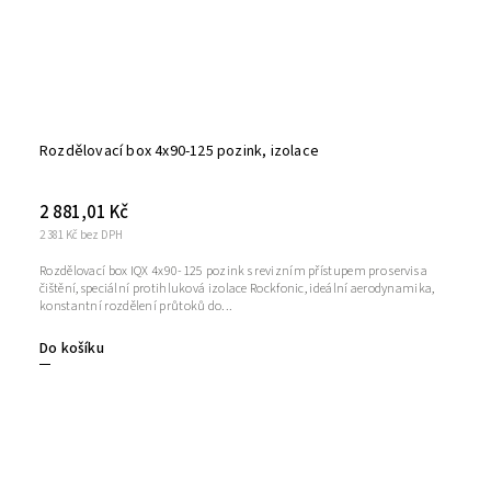
Rozdělovací box 4x90-125 pozink, izolace
2 881,01 Kč
2 381 Kč bez DPH
Rozdělovací box IQX 4x90-125 pozink s revizním přístupem pro servis a
čištění, speciální protihluková izolace Rockfonic, ideální aerodynamika,
konstantní rozdělení průtoků do...
Do košíku