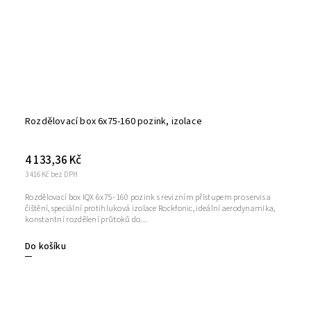
Rozdělovací box 6x75-160 pozink, izolace
4 133,36 Kč
3 416 Kč bez DPH
Rozdělovací box IQX 6x75-160 pozink s revizním přístupem pro servis a
čištění, speciální protihluková izolace Rockfonic, ideální aerodynamika,
konstantní rozdělení průtoků do...
Do košíku