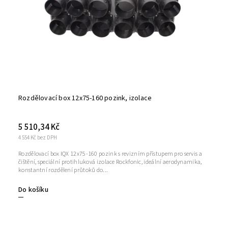
Rozdělovací box 12x75-160 pozink, izolace
5 510,34 Kč
4 554 Kč bez DPH
Rozdělovací box IQX 12x75-160 pozink s revizním přístupem pro servis a
čištění, speciální protihluková izolace Rockfonic, ideální aerodynamika,
konstantní rozdělení průtoků do...
Do košíku