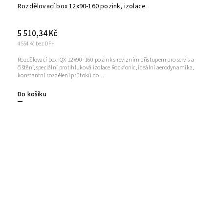
Rozdělovací box 12x90-160 pozink, izolace
5 510,34 Kč
4 554 Kč bez DPH
Rozdělovací box IQX 12x90-160 pozink s revizním přístupem pro servis a
čištění, speciální protihluková izolace Rockfonic, ideální aerodynamika,
konstantní rozdělení průtoků do...
Do košíku