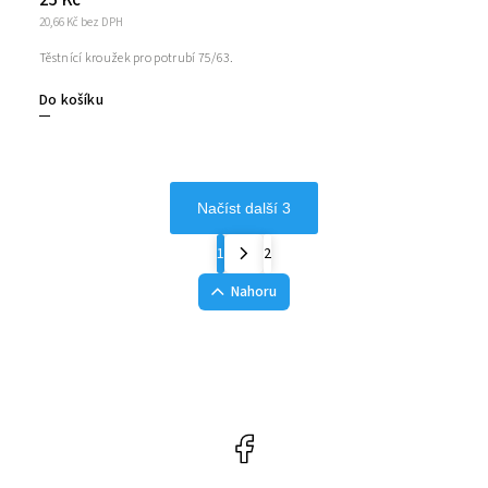
25 Kč
20,66 Kč bez DPH
Těstnící kroužek pro potrubí 75/63.
Do košíku
Načíst další 3
1
2
Nahoru
Facebook