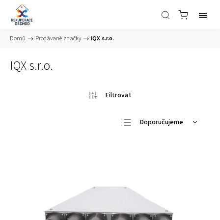
Domů
/
Prodávané značky
/
IQX s.r.o.
IQX s.r.o.
Doporučujeme
Nejlevnější
Nejdražší
Nejprodávanější
Abecedně