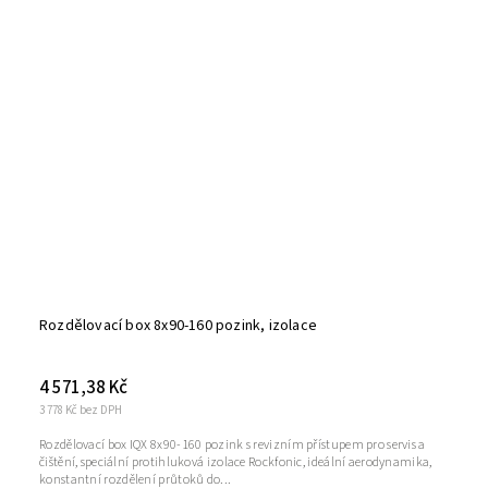
Rozdělovací box 8x90-160 pozink, izolace
4 571,38 Kč
3 778 Kč bez DPH
Rozdělovací box IQX 8x90-160 pozink s revizním přístupem pro servis a
čištění, speciální protihluková izolace Rockfonic, ideální aerodynamika,
konstantní rozdělení průtoků do...