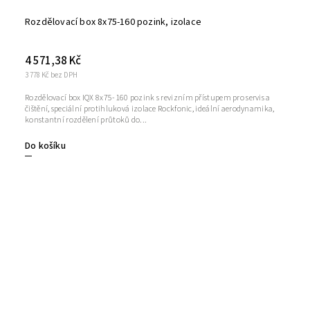
Rozdělovací box 8x75-160 pozink, izolace
4 571,38 Kč
3 778 Kč bez DPH
Rozdělovací box IQX 8x75-160 pozink s revizním přístupem pro servis a
čištění, speciální protihluková izolace Rockfonic, ideální aerodynamika,
konstantní rozdělení průtoků do...
Do košíku