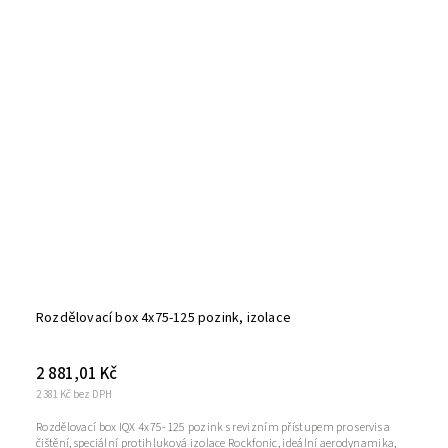
Rozdělovací box 4x75-125 pozink, izolace
2 881,01 Kč
2 381 Kč bez DPH
Rozdělovací box IQX 4x75-125 pozink s revizním přístupem pro servis a
čištění, speciální protihluková izolace Rockfonic, ideální aerodynamika,