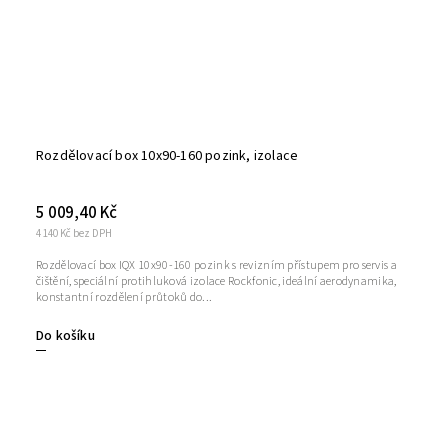
Rozdělovací box 10x90-160 pozink, izolace
5 009,40 Kč
4 140 Kč bez DPH
Rozdělovací box IQX 10x90-160 pozink s revizním přístupem pro servis a
čištění, speciální protihluková izolace Rockfonic, ideální aerodynamika,
konstantní rozdělení průtoků do...
Do košíku