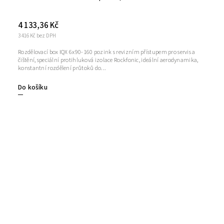
4 133,36 Kč
3 416 Kč bez DPH
Rozdělovací box IQX 6x90-160 pozink s revizním přístupem pro servis a
čištění, speciální protihluková izolace Rockfonic, ideální aerodynamika,
konstantní rozdělení průtoků do...
Do košíku