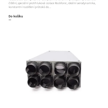
čištění, speciální protihluková izolace Rockfonic, ideální aerodynamika,
konstantní rozdělení průtoků do...
Do košíku