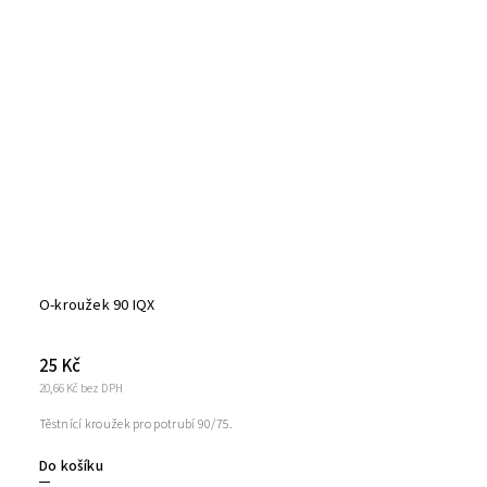
O-kroužek 90 IQX
25 Kč
20,66 Kč bez DPH
Těstnící kroužek pro potrubí 90/75.
Do košíku