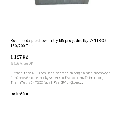
Roční sada prachové filtry M5 pro jednotky VENTBOX
150/200 Thin
1 197 Kč
989,26 Kč bez DPH
Filtrační třída M5 - roční sada náhradních originálních prachových
filtrů pro větrací jednotky KORADO (dříve pod označním Licon,
ThermWet) VENTBOX řady HRV a ERV o výkonu...
Do košíku