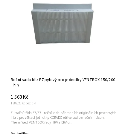
Roční sada filtr F7 pylový pro jednotky VENTBOX 150/200
Thin
1 560 Kč
1 289,26 Kč bez DPH
Filtrační třída F7/F7 - roční sada náhradních originálních prachových
filtrů pro větrací jednotky KORADO (dříve pod označním Licon,
ThermWet) VENTBOX řady HRV a ERV o...