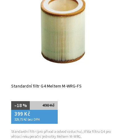
Abecedně
Standardní filtr G4 Meltem M-WRG-FS
–18 %
490 Kč
399 Kč
329,75 Kč bez DPH
Standardní filtr (pro přívod a odvod vzduchu), třída filtru G4 pro
větrací rekuperační jednotky Meltem M-WRG.