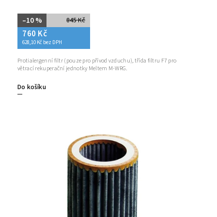
–10 %
845 Kč
760 Kč
628,10 Kč bez DPH
Protialergenní filtr (pouze pro přívod vzduchu), třída filtru F7 pro
větrací rekuperační jednotky Meltem M-WRG.
Do košíku