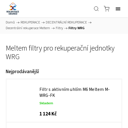
Domů
/
REKUPERACE
/
DECENTRÁLNÍ REKUPERACE
/
Decentrální rekuperace Meltem
/
Filtry
/
Filtry WRG
Meltem filtry pro rekuperační jednotky
WRG
Nejprodávanější
Filtr s aktivním uhlím M6 Meltem M-
WRG-FK
Skladem
1 124 Kč