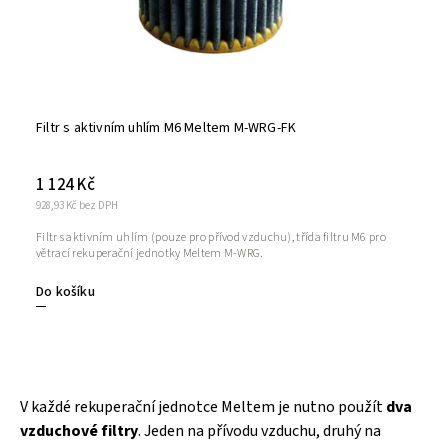
Filtr s aktivním uhlím M6 Meltem M-WRG-FK
1 124 Kč
928,93 Kč bez DPH
Filtr s aktivním uhlím (pouze pro přívod vzduchu), třída filtru M6 pro
větrací rekuperační jednotky Meltem M-WRG.
Do košíku
V každé rekuperační jednotce Meltem je nutno použít
dva
vzduchové filtry
. Jeden na přívodu vzduchu, druhý na