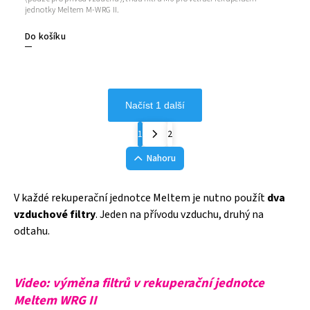
jednotky Meltem M-WRG II.
Do košíku
Načíst 1 další
1
2
Nahoru
V každé rekuperační jednotce Meltem je nutno použít
dva
vzduchové filtry
. Jeden na přívodu vzduchu, druhý na
odtahu.
Video: výměna filtrů v rekuperační jednotce
Meltem WRG II