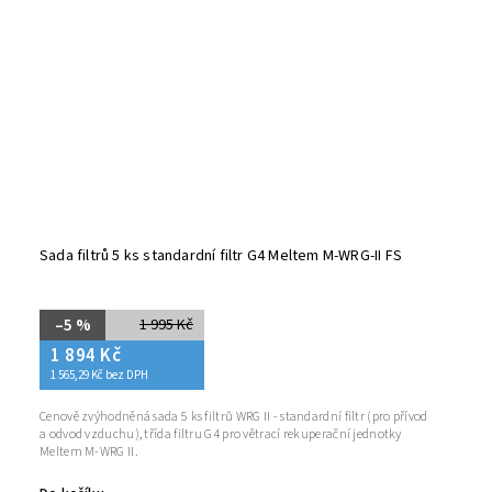
Sada filtrů 5 ks standardní filtr G4 Meltem M-WRG-II FS
–5 %
1 995 Kč
1 894 Kč
1 565,29 Kč bez DPH
Cenově zvýhodněná sada 5 ks filtrů WRG II - standardní filtr (pro přívod
a odvod vzduchu), třída filtru G4 pro větrací rekuperační jednotky
Meltem M-WRG II.