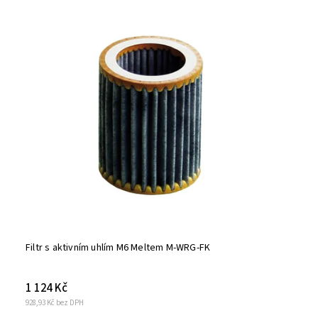
Filtr s aktivním uhlím M6 Meltem M-WRG-FK
1 124 Kč
928,93 Kč bez DPH