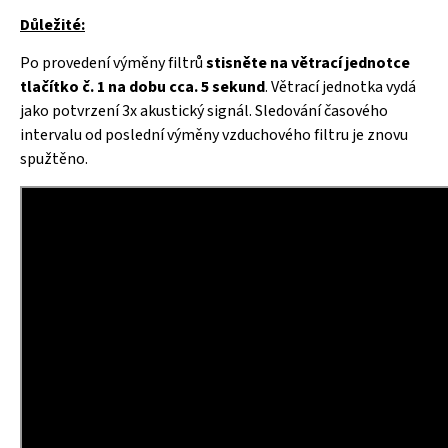
Důležité:
Po provedení výměny filtrů
stisněte na větrací jednotce
tlačítko č. 1 na dobu cca. 5 sekund
. Větrací jednotka vydá
jako potvrzení 3x akustický signál. Sledování časového
intervalu od poslední výměny vzduchového filtru je znovu
spužtěno.