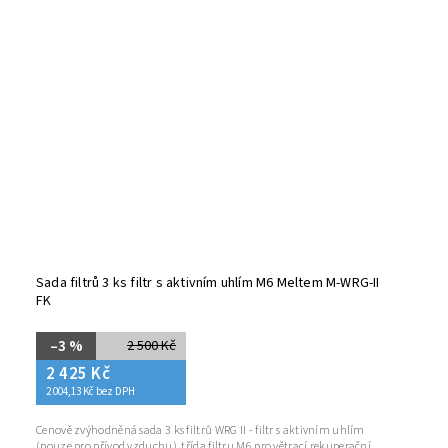
Sada filtrů 3 ks filtr s aktivním uhlím M6 Meltem M-WRG-II
FK
–3 %
2 500 Kč
2 425 Kč
2 004,13 Kč bez DPH
Cenově zvýhodněná sada 3 ks filtrů WRG II - filtr s aktivním uhlím
(pouze pro přívod vzduchu), třída filtru M6 pro větrací rekuperační