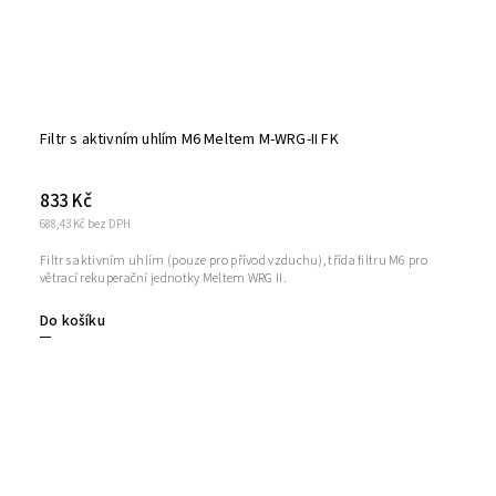
Filtr s aktivním uhlím M6 Meltem M-WRG-II FK
833 Kč
688,43 Kč bez DPH
Filtr s aktivním uhlím (pouze pro přívod vzduchu), třída filtru M6 pro
větrací rekuperační jednotky Meltem WRG II.
Do košíku