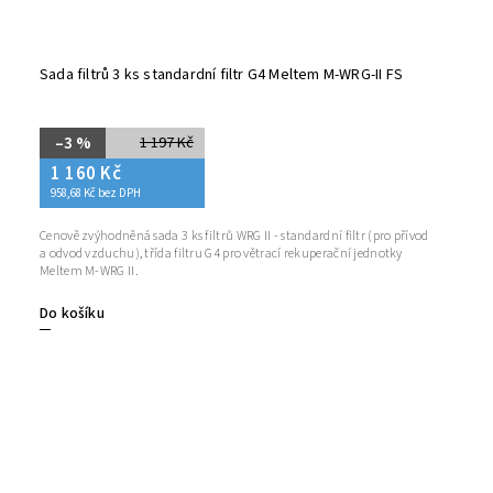
Sada filtrů 3 ks standardní filtr G4 Meltem M-WRG-II FS
–3 %
1 197 Kč
1 160 Kč
958,68 Kč bez DPH
Cenově zvýhodněná sada 3 ks filtrů WRG II - standardní filtr (pro přívod
a odvod vzduchu), třída filtru G4 pro větrací rekuperační jednotky
Meltem M-WRG II.
Do košíku