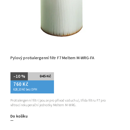
Pylový protialergenní filtr F7 Meltem M-WRG-FA
–10 %
845 Kč
760 Kč
628,10 Kč bez DPH
Protialergenní filtr (pouze pro přívod vzduchu), třída filtru F7 pro
větrací rekuperační jednotky Meltem M-WRG.
Do košíku