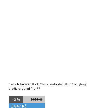
Sada filtrů WRG II - 2+2 ks standardní filtr G4 a pylový
protialergenní filtr F7
–2 %
1 888 Kč
1 847 Kč