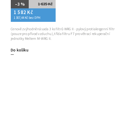
–3 %
1 635 Kč
1 582 Kč
1 307,44 Kč bez DPH
Cenově zvýhodněná sada 3 ks filtrů WRG II - pylový protialergenní filtr
(pouze pro přívod vzduchu), třída filtru F7 pro větrací rekuperační
jednotky Meltem M-WRG II.
Do košíku