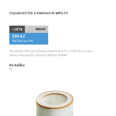
Standardní filtr G4 Meltem M-WRG-FS
–18 %
490 Kč
399 Kč
329,75 Kč bez DPH
Standardní filtr (pro přívod a odvod vzduchu), třída filtru G4 pro
větrací rekuperační jednotky Meltem M-WRG.
Do košíku