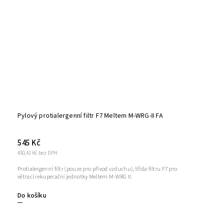
Pylový protialergenní filtr F7 Meltem M-WRG-II FA
545 Kč
450,41 Kč bez DPH
Protialergenní filtr (pouze pro přívod vzduchu), třída filtru F7 pro
větrací rekuperační jednotky Meltem M-WRG II.
Do košíku