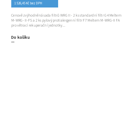
1 526,45 Kč bez DPH
Cenově zvýhodněná sada filtrů WRG II - 2 ks standardní filtr G4 Meltem
M-WRG- II-FS a 2 ks pylový protialergenní filtr F7 Meltem M-WRG-II FA
pro větrací rekuperační jednotky...
Do košíku