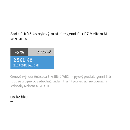
Sada filtrů 5 ks pylový protialergenní filtr F7 Meltem M-
WRG-II FA
–5 %
2 725 Kč
2 581 Kč
2 133,06 Kč bez DPH
Cenově zvýhodněná sada 5 ks filtrů WRG II - pylový protialergenní filtr
(pouze pro přívod vzduchu), třída filtru F7 pro větrací rekuperační
jednotky Meltem M-WRG II.
Do košíku