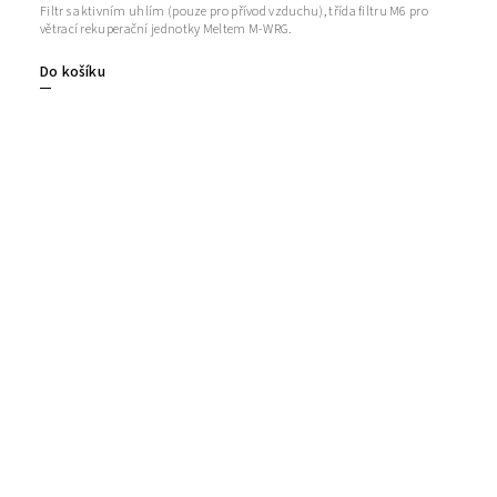
Filtr s aktivním uhlím (pouze pro přívod vzduchu), třída filtru M6 pro
větrací rekuperační jednotky Meltem M-WRG.
Do košíku