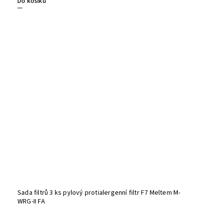
Do košíku
Sada filtrů 3 ks pylový protialergenní filtr F7 Meltem M-
WRG-II FA