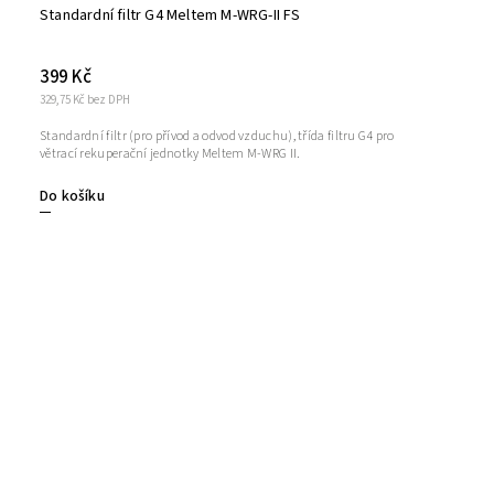
Standardní filtr G4 Meltem M-WRG-II FS
399 Kč
329,75 Kč bez DPH
Standardní filtr (pro přívod a odvod vzduchu), třída filtru G4 pro
větrací rekuperační jednotky Meltem M-WRG II.
Do košíku